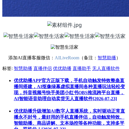
添加AI直播客服微信：
AILiveRoom
（备注：
智慧助播
）
标签:
智慧助播
直播伴侣
优优助播
直播助手
无人直播软件
优优助播APP官方正版下载，手机自动触发特效整蛊直
播间搭建，AI抠像绿幕虚拟直播间各种直播玩法轻松变
现，抖音视频号快手美团小红书OBS推流跨平台直播，
AI智能语音助理自动卖货无人直播软件[2026-07-23]
优优助播升级增加AI数字人直播系统，实时驱动正常直
播永不封号，最好用的手机直播伴侣，自动触发特效、
智能助播、商品讲解、文本场控等各种功能，支持多平