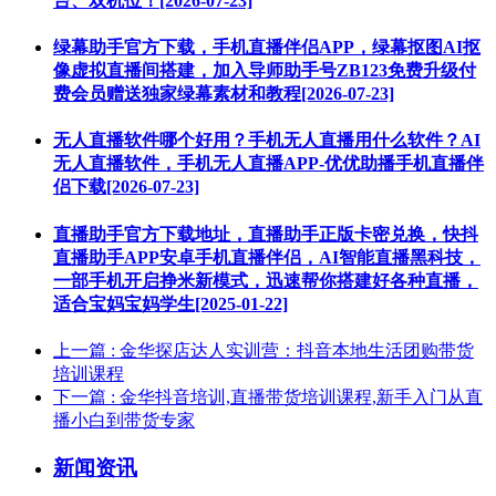
台、双机位！[2026-07-23]
绿幕助手官方下载，手机直播伴侣APP，绿幕抠图AI抠
像虚拟直播间搭建，加入导师助手号ZB123免费升级付
费会员赠送独家绿幕素材和教程[2026-07-23]
无人直播软件哪个好用？手机无人直播用什么软件？AI
无人直播软件，手机无人直播APP-优优助播手机直播伴
侣下载[2026-07-23]
直播助手官方下载地址，直播助手正版卡密兑换，快抖
直播助手APP安卓手机直播伴侣，AI智能直播黑科技，
一部手机开启挣米新模式，迅速帮你搭建好各种直播，
适合宝妈宝妈学生[2025-01-22]
上一篇
: 金华探店达人实训营：抖音本地生活团购带货
培训课程
下一篇
: 金华抖音培训,直播带货培训课程,新手入门从直
播小白到带货专家
新闻资讯