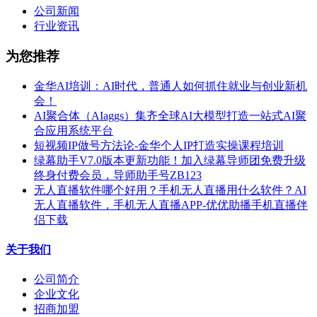
公司新闻
行业资讯
为您推荐
金华AI培训：AI时代，普通人如何抓住就业与创业新机
会！
AI聚合体（AIaggs）集齐全球AI大模型打造一站式AI聚
合应用系统平台
短视频IP做号方法论-金华个人IP打造实操课程培训
绿幕助手V7.0版本更新功能！加入绿幕导师团免费升级
终身付费会员，导师助手号ZB123
无人直播软件哪个好用？手机无人直播用什么软件？AI
无人直播软件，手机无人直播APP-优优助播手机直播伴
侣下载
关于我们
公司简介
企业文化
招商加盟